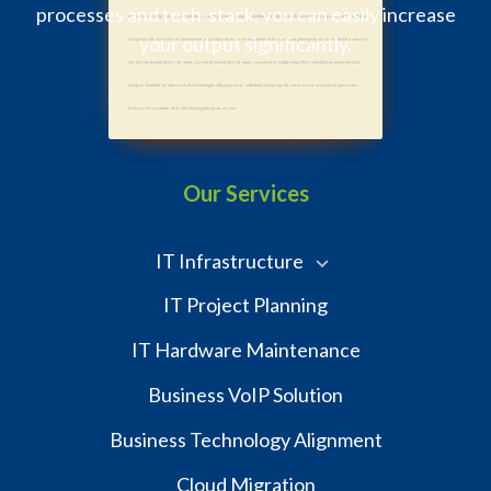
processes and tech-stack, you can easily increase
consetetur sadipscing elitr, sed diam nonumy eirmod tempor invidunt ut labore et dolore magna aliquyam erat, sed diam
your output significantly.
voluptua. At vero eos et accusam et justo duo dolores et ea rebum. Stet clita kasd gubergren, no sea takimata sanctus
est Lorem ipsum dolor sit amet. Lorem ipsum dolor sit amet, consetetur sadipscing elitr, sed diam nonumy eirmod
tempor invidunt ut labore et dolore magna aliquyam erat, sed diam voluptua. At vero eos et accusam et justo duo
dolores et ea rebum. Stet clita kasd gubergren, no sea
Our Services
IT Infrastructure
IT Project Planning
IT Hardware Maintenance
Business VoIP Solution
Business Technology Alignment
Cloud Migration