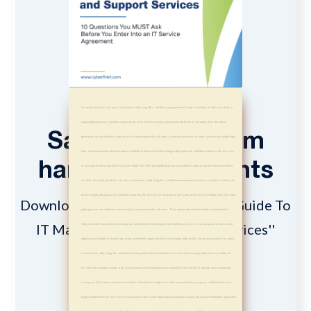
Lorem ipsum dolor sit amet, consetetur sadipscing elitr, sed diam nonumy eirmod tempor invidunt ut labore et dolore
magna aliquyam erat, sed diam voluptua. At vero eos et accusam et justo duo dolores et ea rebum. Stet clita kasd
Save yourself from
gubergren, no sea takimata sanctus est Lorem ipsum dolor sit amet. Lorem ipsum dolor sit amet, consetetur sadipscing
elitr, sed diam nonumy eirmod tempor invidunt ut labore et dolore magna aliquyam erat, sed diam voluptua. At vero eos
harmful agreements
et accusam et justo duo dolores et ea rebum. Stet clita kasd gubergren, no sea takimata sanctus est Lorem ipsum dolor
sit amet. Lorem ipsum dolor sit amet, consetetur sadipscing elitr, sed diam nonumy eirmod tempor invidunt ut labore et
dolore magna aliquyam erat, sed diam voluptua. At vero eos et accusam et justo duo dolores et ea rebum. Stet clita kasd
Download ''The Business Owner's Guide To
gubergren, no sea takimata sanctus est Lorem ipsum dolor sit amet. Duis autem vel eum iriure dolor in hendrerit in
IT Management and Support Services''
vulputate velit esse molestie consequat, vel illum dolore eu feugiat nulla facilisis at vero eros et accumsan et iusto odio
dignissim qui blandit praesent luptatum zzril delenit augue duis dolore te feugait nulla facilisi. Lorem ipsum dolor sit amet,
consectetuer adipiscing elit, sed diam nonummy nibh euismod tincidunt ut laoreet dolore magna aliquam erat volutpat.
Ut wisi enim ad minim veniam, quis nostrud exerci tation ullamcorper suscipit lobortis nisl ut aliquip ex ea commodo
consequat. Duis autem vel eum iriure dolor in hendrerit in vulputate velit esse molestie consequat, vel illum dolore eu
Get the eBook!
feugiat nulla facilisis at vero eros et accumsan et iusto odio dignissim qui blandit praesent luptatum zzril delenit augue duis